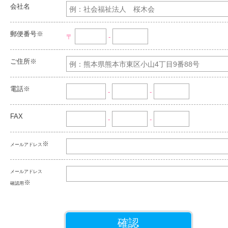
会社名
郵便番号※
〒
-
ご住所※
電話※
-
-
FAX
-
-
※
メールアドレス
メールアドレス
※
確認用