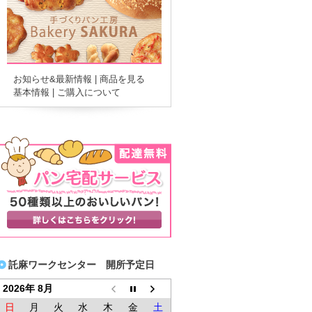
お知らせ&最新情報
|
商品を見る
基本情報
|
ご購入について
託麻ワークセンター 開所予定日
2026年 8月
日
月
火
水
木
金
土